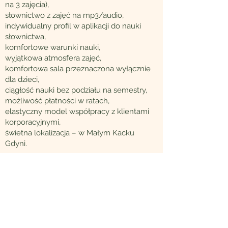
na 3 zajęcia),
słownictwo z zajęć na mp3/audio,
indywidualny profil w aplikacji do nauki
słownictwa,
komfortowe warunki nauki,
wyjątkowa atmosfera zajęć,
komfortowa sala przeznaczona wyłącznie
dla dzieci,
ciągłość nauki bez podziału na semestry,
możliwość płatności w ratach,
elastyczny model współpracy z klientami
korporacyjnymi,
świetna lokalizacja – w Małym Kacku
Gdyni.
O NAS
Dlaczego Maverick
Nasza metoda
Misja, wizja i wartości